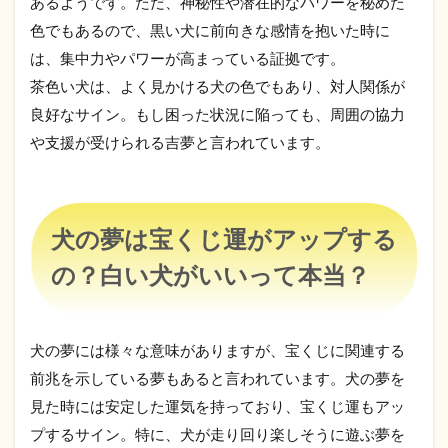
あるようです。ただ、神秘性や潜在的なパワーを秘めた
要
色でもあるので、黒い犬に前向きな感情を抱いた時に
3.2
は、集中力やパワーが高まっている証拠です。
年末
ジャ
茶色い犬は、よく見かける犬の色でもあり、対人関係が
ンボ
良好なサイン。もし困った状況に陥っても、周囲の協力
ミニ
の当
や支援が受けられる吉夢と言われています。
せん
金と
本数
3.3
犬の夢は宝くじ運がアップする
年末
ジャ
の？白い犬がいいって本当？
ンボ
と年
末ジ
ャン
犬の夢には様々な意味がありますが、宝くじに関連する
ボミ
前兆を示している夢もあると言われています。犬の夢を
ニの
特徴
見た時には安定した運気を持っており、宝くじ運もアッ
プするサイン。特に、犬が走り回り楽しそうに遊ぶ夢を
3.4