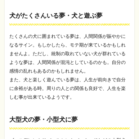
黒い
犬の
犬がたくさんいる夢・犬と遊ぶ夢
夢・
茶色
い犬
の夢
たくさんの犬に囲まれている夢は、人間関係が賑やかに
なるサイン。もしかしたら、モテ期が来ているかもしれ
2
犬の
ませんよ。ただし、統制の取れていない犬が群れている
夢は
ような夢は、人間関係が混沌としているのかも。自分の
宝く
じ運
感情の乱れもあるのかもしれません。
がア
また、犬と楽しく遊んでいる夢は、人生が前向きで自分
ップ
する
に余裕がある時。周りの人との関係も良好で、人生を楽
の？
しむ事が出来ているようです。
白い
犬が
いい
って
大型犬の夢・小型犬に夢
本
当？
3