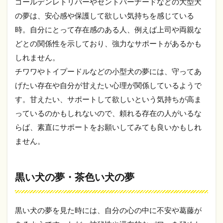
ゴールデンレトリバーやセントバーナードなどの大型犬
現在
の夢は、安心感や保護して欲しい気持ちを感じている
販売
中の
時。自分にとって存在感のある人、例えば上司や両親な
「年
どとの関係性を示しており、強力なサポートがあるかも
末ジ
しれません。
ャン
ボ宝
チワワやトイプードルなどの小型犬の夢には、守ってあ
く
げたい存在や自分が甘えたい心理が関係しているようで
じ」
を紹
す。甘えたい、サポートして欲しいという気持ちが高ま
介
っているのかもしれないので、頼れる存在の人がいるな
3.1
らば、素直にサポートをお願いしてみても良いかもしれ
年末
ません。
ジャ
ンボ
宝く
じ・
黒い犬の夢・茶色い犬の夢
年末
ジャ
ンボ
ミニ
黒い犬の夢を見た時には、自分の心の中に不安や葛藤が
の概