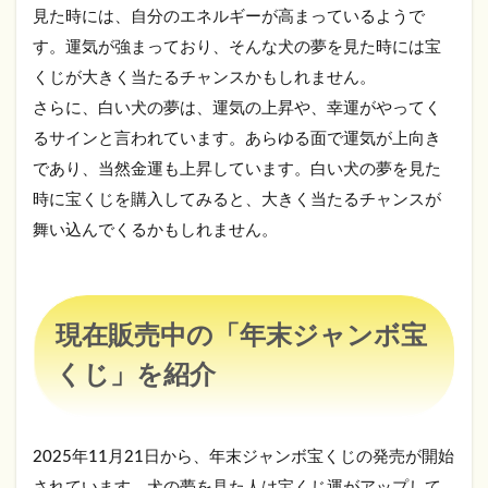
ジャ
見た時には、自分のエネルギーが高まっているようで
ンボ
す。運気が強まっており、そんな犬の夢を見た時には宝
宝く
じが
くじが大きく当たるチャンスかもしれません。
もっ
さらに、白い犬の夢は、運気の上昇や、幸運がやってく
と楽
しく
るサインと言われています。あらゆる面で運気が上向き
なる
であり、当然金運も上昇しています。白い犬の夢を見た
３つ
の買
時に宝くじを購入してみると、大きく当たるチャンスが
い
舞い込んでくるかもしれません。
方！
3.5
年末
ジャ
現在販売中の「年末ジャンボ宝
ンボ
と年
くじ」を紹介
末ジ
ャン
ボミ
ニの
2025年11月21日から、年末ジャンボ宝くじの発売が開始
発売
期間
されています。犬の夢を見た人は宝くじ運がアップして