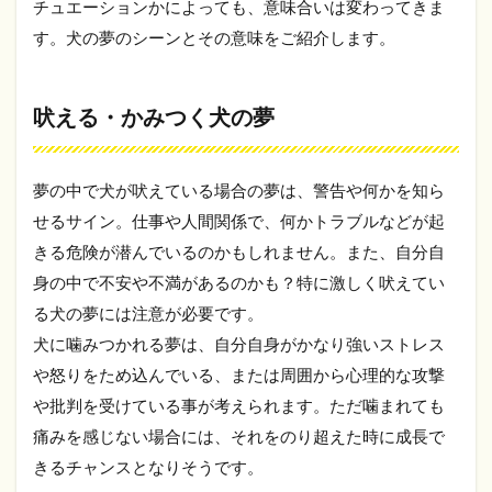
チュエーションかによっても、意味合いは変わってきま
かみ
つく
す。犬の夢のシーンとその意味をご紹介します。
犬の
夢
吠える・かみつく犬の夢
1.2
犬が
たく
さん
夢の中で犬が吠えている場合の夢は、警告や何かを知ら
いる
せるサイン。仕事や人間関係で、何かトラブルなどが起
夢・
犬と
きる危険が潜んでいるのかもしれません。また、自分自
遊ぶ
身の中で不安や不満があるのかも？特に激しく吠えてい
夢
る犬の夢には注意が必要です。
1.3
犬に噛みつかれる夢は、自分自身がかなり強いストレス
大型
犬の
や怒りをため込んでいる、または周囲から心理的な攻撃
夢・
や批判を受けている事が考えられます。ただ噛まれても
小型
犬に
痛みを感じない場合には、それをのり超えた時に成長で
夢
きるチャンスとなりそうです。
1.4