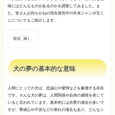
味にはどんなものがあるのかを調査してみました。ま
た、皆さんお待ちかねの現在発売中の年末ジャンボ宝く
じについてもご紹介します。
目次
1
犬
の
夢
の
犬の夢の基本的な意味
基
本
的
な
人間にとっての犬は、忠誠心や愛情などを象徴する存在
意
味
です。そんな犬の夢は、人間関係や自身の感情を表して
いると言われています。基本的には吉夢の場合が多いで
1.1
吠え
すが、警戒心や不安などの表れの場合もあり、どんなシ
る・