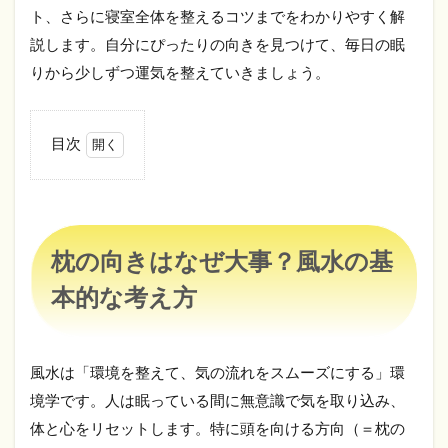
ト、さらに寝室全体を整えるコツまでをわかりやすく解
説します。自分にぴったりの向きを見つけて、毎日の眠
りから少しずつ運気を整えていきましょう。
目次
1
枕の
向き
はな
ぜ大
枕の向きはなぜ大事？風水の基
事？
風水
本的な考え方
の基
本的
な考
え方
風水は「環境を整えて、気の流れをスムーズにする」環
2
境学です。人は眠っている間に無意識で気を取り込み、
方角
体と心をリセットします。特に頭を向ける方向（＝枕の
別・