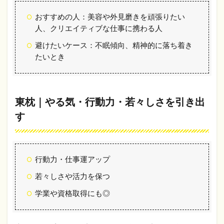
た
パ
おすすめの人：美容や外見磨きを頑張りたい
ワ
人、クリエイティブな仕事に携わる人
ー
を
避けたいケース：不眠傾向、精神的に落ち着き
活
たいとき
か
す
3.1
南東
東枕｜やる気・行動力・若々しさを引き出
3.2
す
南西
（裏
鬼
門）
行動力・仕事運アップ
3.3
若々しさや活力を保つ
北東
（鬼
学業や資格取得にも◎
門）
3.4