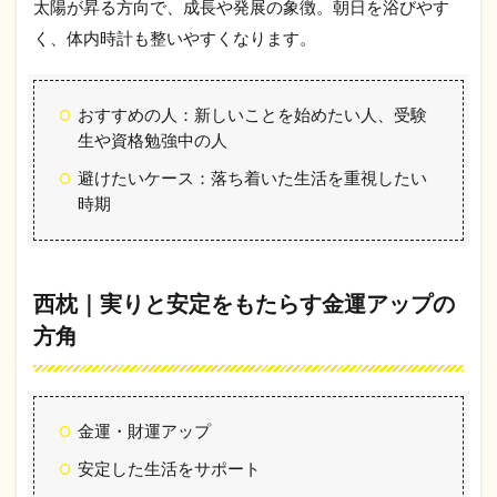
北西
太陽が昇る方向で、成長や発展の象徴。朝日を浴びやす
く、体内時計も整いやすくなります。
3.5
不向
きと
され
おすすめの人：新しいことを始めたい人、受験
る枕
生や資格勉強中の人
の向
き
避けたいケース：落ち着いた生活を重視したい
時期
4
枕の
向き
だけ
じゃ
西枕｜実りと安定をもたらす金運アップの
な
方角
い！
寝室
風水
で見
直し
金運・財運アップ
たい
ポイ
安定した生活をサポート
ント