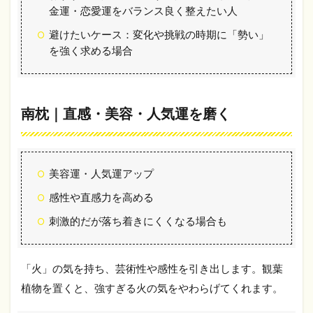
金運・恋愛運をバランス良く整えたい人
りと
安定
避けたいケース：変化や挑戦の時期に「勢い」
をも
を強く求める場合
たら
す金
運ア
ップ
の方
南枕｜直感・美容・人気運を磨く
角
3
そ
の
美容運・人気運アップ
他
の
感性や直感力を高める
方
刺激的だが落ち着きにくくなる場合も
位
｜
目
的
「火」の気を持ち、芸術性や感性を引き出します。観葉
に
植物を置くと、強すぎる火の気をやわらげてくれます。
応
じ