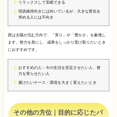
リラックスして安眠できる
4.1
現状維持向きには向いているが、大きな変化を
ベッ
ドと
求める人には不向き
ドア
の位
置関
西は太陽が沈む方向で、「実り」や「豊かさ」を象徴し
係
ます。努力を形にし、成果をしっかり受け取りたいとき
4.2
におすすめです。
鏡の
配置
4.3
おすすめの人：今の生活を安定させたい人、努
リネ
力を実らせたい人
ン類
の素
避けたいケース：環境を大きく変えたいとき
材と
色選
び
4.4
清潔
その他の方位｜目的に応じたパ
に保