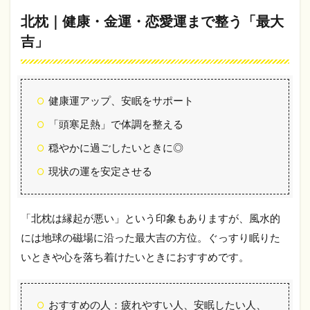
｜直
北枕｜健康・金運・恋愛運まで整う「最大
感・
美
吉」
容・
人気
運を
磨く
健康運アップ、安眠をサポート
2.3
「頭寒足熱」で体調を整える
東枕
｜や
穏やかに過ごしたいときに◎
る
気・
現状の運を安定させる
行動
力・
若々
しさ
「北枕は縁起が悪い」という印象もありますが、風水的
を引
には地球の磁場に沿った最大吉の方位。ぐっすり眠りた
き出
いときや心を落ち着けたいときにおすすめです。
す
2.4
西枕
おすすめの人：疲れやすい人、安眠したい人、
｜実