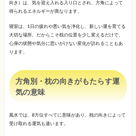
向き）は、気を迎え入れる入り口とされ、方角によって
枕の
向き
得られるエネルギーが異なります。
がも
たら
す運
寝室は、1日の疲れや悪い気を浄化し、新しい運を育てる
気の
大切な場所。だからこそ枕の位置を少し変えるだけで、
意味
心身の状態や気分に思いがけない変化が訪れることもあ
2.1
ります。
北枕
｜健
康・
金
運・
方角別・枕の向きがもたらす運
恋愛
運ま
気の意味
で整
う
「最
大
風水では、8方位すべてに意味があり、枕の向きによって
吉」
受け取れる運気も違います。
2.2
南枕