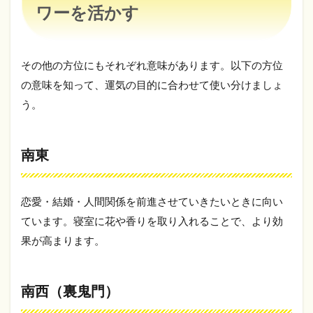
つ
ワーを活かす
4.5
空気
の入
その他の方位にもそれぞれ意味があります。以下の方位
れ替
え
の意味を知って、運気の目的に合わせて使い分けましょ
う。
4.6
置か
ない
ほう
南東
がい
い物
4.7
恋愛・結婚・人間関係を前進させていきたいときに向い
照明
ています。寝室に花や香りを取り入れることで、より効
5
果が高まります。
ま
と
め
南西（裏鬼門）