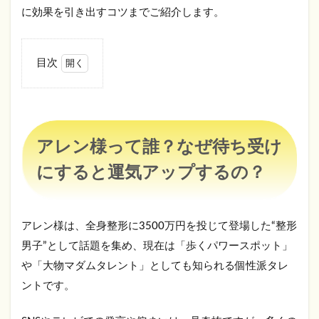
に効果を引き出すコツまでご紹介します。
目次
1
アレ
ン様
って
誰？
アレン様って誰？なぜ待ち受け
なぜ
待ち
にすると運気アップするの？
受け
にす
ると
運気
アレン様は、全身整形に3500万円を投じて登場した“整形
アッ
男子”として話題を集め、現在は「歩くパワースポット」
プす
る
や「大物マダムタレント」としても知られる個性派タレ
の？
ントです。
2
ア