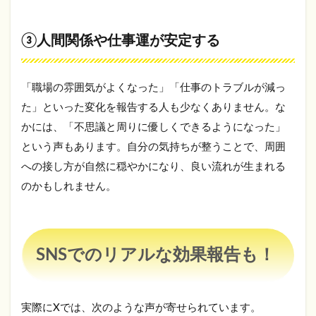
する
3
③人間関係や仕事運が安定する
SNS
での
リア
ルな
「職場の雰囲気がよくなった」「仕事のトラブルが減っ
効果
報告
た」といった変化を報告する人も少なくありません。な
も！
かには、「不思議と周りに優しくできるようになった」
4
という声もあります。自分の気持ちが整うことで、周囲
アレ
への接し方が自然に穏やかになり、良い流れが生まれる
ン様
以外
のかもしれません。
に
も！
運気
別・
SNSでのリアルな効果報告も！
芸能
人お
すす
め待
ち受
実際にXでは、次のような声が寄せられています。