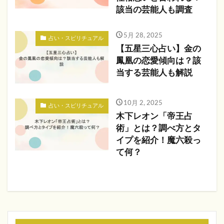
該当の芸能人も調査
5月 28, 2025
占い・スピリチュアル
【五星三心占い】金の
鳳凰の恋愛傾向は？該
当する芸能人も解説
10月 2, 2025
占い・スピリチュアル
木下レオン「帝王占
術」とは？調べ方とタ
イプを紹介！魔六殺っ
て何？