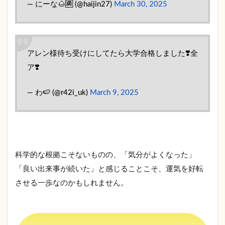
般
— にーな🌰🈵 (@haijin27)
March 30, 2025
運）
4.4
美輪
明宏
アレン様待ち受けにしてたら大学合格しました❣️全
（恋
ア❣️
愛
運・
金
— わ🍉 (@r42i_uk)
March 9, 2025
運）
4.5
横澤
夏子
（家
庭
科学的な根拠こそないものの、「気分がよくなった」
運）
「良い出来事が続いた」と感じることこそ、運気を好転
4.6
させる一歩なのかもしれません。
ずん
飯尾
（癒
や