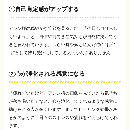
①自
①自己肯定感がアップする
己肯
定感
がア
ップ
アレン様の穏やかな笑顔を見るたび、「今日も自分らし
する
くいよう」と、自信や前向きな気持ちが自然に湧いてく
2.2
ると言われています。つらい時や落ち込んだ時の”お守
②心
り”として待ち受けにしている人も少なくありません。
が浄
化さ
れる
感覚
②心が浄化される感覚になる
にな
る
2.3
「疲れていたけど、アレン様の画像を見ていたら気持ち
③人
が落ち着いた」など、心を浄化してくれるような感覚に
間関
係や
助けられる人が多くいます。まるでヒーリング効果があ
仕事
るかのように、日々のストレスや疲れをやわらげてくれ
運が
安定
ます。