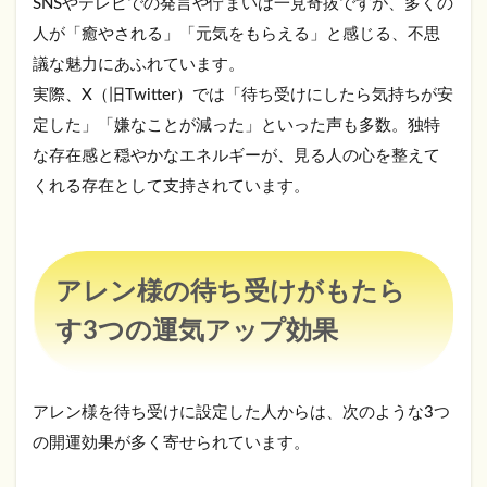
SNSやテレビでの発言や佇まいは一見奇抜ですが、多くの
レ
ン
人が「癒やされる」「元気をもらえる」と感じる、不思
様
議な魅力にあふれています。
の
待
実際、X（旧Twitter）では「待ち受けにしたら気持ちが安
ち
定した」「嫌なことが減った」といった声も多数。独特
受
な存在感と穏やかなエネルギーが、見る人の心を整えて
け
が
くれる存在として支持されています。
も
た
ら
す3
つ
アレン様の待ち受けがもたら
の
運
す3つの運気アップ効果
気
ア
ッ
プ
アレン様を待ち受けに設定した人からは、次のような3つ
効
の開運効果が多く寄せられています。
果
2.1