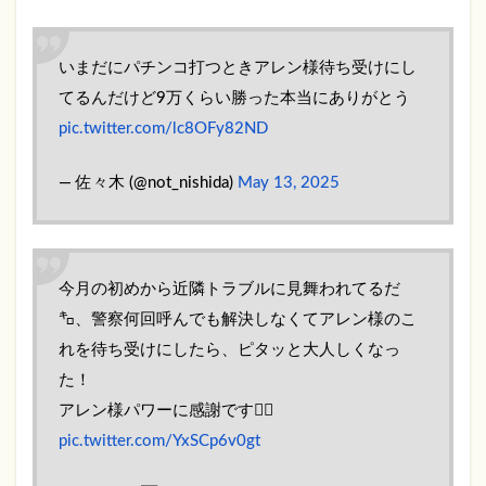
け
4.1
川合
いまだにパチンコ打つときアレン様待ち受けにし
俊一
てるんだけど9万くらい勝った本当にありがとう
（人
間関
pic.twitter.com/lc8OFy82ND
係
運）
— 佐々木 (@not_nishida)
May 13, 2025
4.2
山村
紅葉
（金
今月の初めから近隣トラブルに見舞われてるだ
運）
㌔、警察何回呼んでも解決しなくてアレン様のこ
4.3
れを待ち受けにしたら、ピタッと大人しくなっ
湘南
乃
た！
風・
アレン様パワーに感謝です🙇‍♀️
ショ
ック
pic.twitter.com/YxSCp6v0gt
アイ
（全