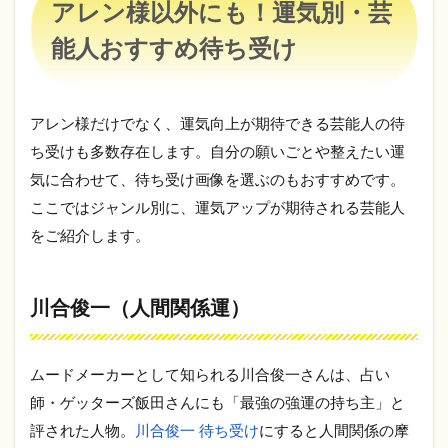
アレン様以外にも！運気別・芸
し・
穏や
能人おすすめ待ち受け
か
さ）
5
開
アレン様だけでなく、運気向上が期待できる芸能人の待
運
ち受けも多数存在します。自分の願いごとや整えたい運
待
ち
気に合わせて、待ち受け画像を選ぶのもおすすめです。
受
ここではジャンル別に、運気アップが期待される芸能人
け
を
をご紹介します。
効
果
的
川合俊一（人間関係運）
に
使
う3
つ
ムードメーカーとして知られる川合俊一さんは、占い
の
師・ゲッターズ飯田さんにも「最強の強運の持ち主」と
コ
ツ
評された人物。
川合俊一 待ち受け
にすると人間関係の摩