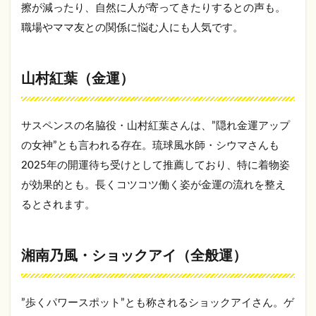
5.1
擦が減ったり、自然に人が寄ってきたりするとの声も。
自分
職場やママ友との関係に悩む人にも人気です。
が”惹
かれ
る”画
像を
山村紅葉（金運）
選ぶ
5.2
サスペンスの名脇役・山村紅葉さんは、”隠れ金運アップ
スマ
ホ画
の女神”とも言われる存在。琉球風水師・シウマさんも
面を
2025年の開運待ち受けとして推薦しており、特に着物姿
清潔
に保
が効果的とも。長くコツコツ働く姿が金運の流れを整え
つ
るとされます。
5.3
毎
朝・
湘南乃風・ショックアイ（全般運）
夜に
感謝
の気
持ち
”歩くパワースポット”とも称されるショックアイさん。ゲ
で眺