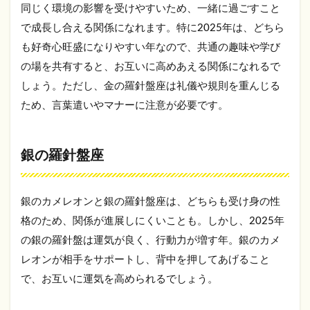
同じく環境の影響を受けやすいため、一緒に過ごすこと
カ
メ
で成長し合える関係になれます。特に2025年は、どちら
レ
も好奇心旺盛になりやすい年なので、共通の趣味や学び
オ
ン
の場を共有すると、お互いに高めあえる関係になれるで
と
しょう。ただし、金の羅針盤座は礼儀や規則を重んじる
相
ため、言葉遣いやマナーに注意が必要です。
性
が
悪
い
銀の羅針盤座
タ
イ
プ
銀のカメレオンと銀の羅針盤座は、どちらも受け身の性
3.1
格のため、関係が進展しにくいことも。しかし、2025年
金の
カメ
の銀の羅針盤は運気が良く、行動力が増す年。銀のカメ
レオ
レオンが相手をサポートし、背中を押してあげること
ン座
で、お互いに運気を高められるでしょう。
3.2
金の