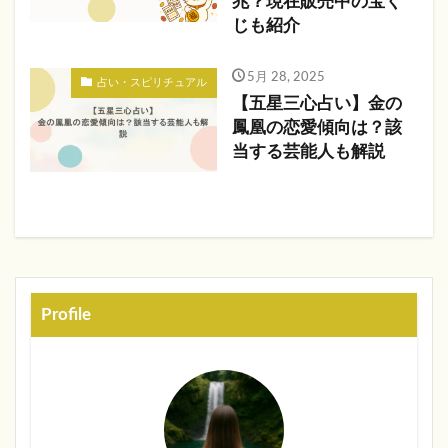
兆？現在販売中の宝く
じも紹介
5月 28, 2025
占い・スピリチュアル
【五星三心占い】金の
鳳凰の恋愛傾向は？該
当する芸能人も解説
Profile