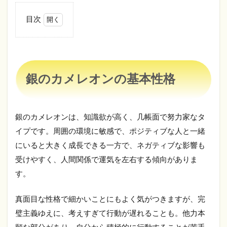
目次
1
銀
の
カ
メ
銀のカメレオンの基本性格
レ
オ
ン
の
銀のカメレオンは、知識欲が高く、几帳面で努力家なタ
基
本
イプです。周囲の環境に敏感で、ポジティブな人と一緒
性
にいると大きく成長できる一方で、ネガティブな影響も
格
受けやすく、人間関係で運気を左右する傾向がありま
2
す。
銀
の
カ
真面目な性格で細かいことにもよく気がつきますが、完
メ
璧主義ゆえに、考えすぎて行動が遅れることも。他力本
レ
オ