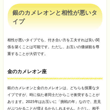
イン
ディ
アン
銀のカメレオンと相性が悪いタ
座
イプ
4
銀の
カメ
レオ
相性が悪いタイプでも、付き合い方を工夫すれば良い関
ンに
係を築くことは可能です。ただし、お互いの価値観を尊
向い
てい
重することが大切です。
る仕
事
【適
職】
金のカメレオン座
5
ま
銀のカメレオンと金のカメレオンは、どちらも慎重なタ
と
め
イプですが、時に似た者同士だからこそ衝突することが
あります。2025年はお互いに「挑戦の年」なので、意見
がぶつかることが増えるかもしれません。ただし、相手