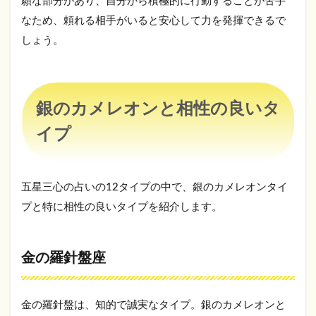
願な部分があり、自分から積極的に行動することが苦手
ン
なため、頼れる相手がいると安心して力を発揮できるで
と
相
しょう。
性
の
良
い
タ
銀のカメレオンと相性の良いタ
イ
イプ
プ
2.1
金の
羅針
五星三心の占いの12タイプの中で、銀のカメレオンタイ
盤座
プと特に相性の良いタイプを紹介します。
2.2
銀の
羅針
金の羅針盤座
盤座
3
銀
金の羅針盤は、知的で誠実なタイプ。銀のカメレオンと
の