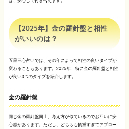
は、安心して付き合えます。
ン
3.3
金の
イル
【2025年】金の羅針盤と相性
カ
がいいのは？
4
【2025
年】金
の羅針
五星三心占いでは、その年によって相性の良いタイプが
盤と相
性が合
変わることもあります。2025年、特に金の羅針盤と相性
いにく
が良い3つのタイプを紹介します。
いの
は？
4.1
金の羅針盤
銀の
イン
ディ
同じ金の羅針盤同士、考え方が似ているのでお互いに安
アン
心感があります。ただし、どちらも慎重すぎてアプロー
4.2