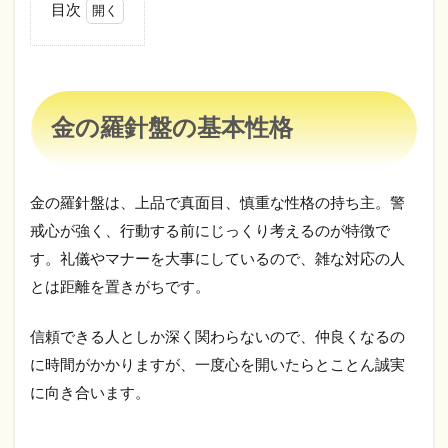
目次
1
金
の
羅
針
金の羅針盤の基本性格
盤
の
基
本
金の羅針盤は、上品で真面目、慎重な性格の持ち主。警
性
格
戒心が強く、行動する前にじっくり考えるのが特徴で
す。礼儀やマナーを大事にしているので、雑な対応の人
2
金
とは距離を置きがちです。
の
羅
信頼できる人としか深く関わらないので、仲良くなるの
針
盤
に時間がかかりますが、一度心を開いたらとことん誠実
の
に向き合います。
恋
愛
傾