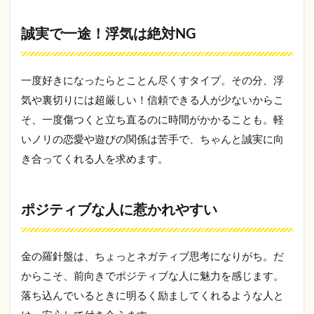
ブな
人に
誠実で一途！浮気は絶対NG
惹か
れや
すい
一度好きになったらとことん尽くすタイプ。その分、浮
3
【2025
気や裏切りには超厳しい！信頼できる人が少ないからこ
年】金
そ、一度傷つくと立ち直るのに時間がかかることも。軽
の羅針
盤と相
いノリの恋愛や遊びの関係は苦手で、ちゃんと誠実に向
性がい
き合ってくれる人を求めます。
いの
は？
3.1
ポジティブな人に惹かれやすい
金の
羅針
盤
金の羅針盤は、ちょっとネガティブ思考になりがち。だ
3.2
からこそ、前向きでポジティブな人に魅力を感じます。
銀の
落ち込んでいるときに明るく励ましてくれるような人と
カメ
レオ