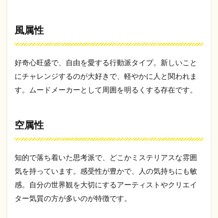
かす
ヒン
ト
風属性
5
繭
気
好奇心旺盛で、自由を愛する行動派タイプ。新しいこと
属
にチャレンジするのが大好きで、軽やかに人と関われま
性
別
す。ムードメーカーとして周囲を明るくする存在です。
の
芸
能
空属性
人
一
覧
｜
知的で落ち着いた思考派で、どこかミステリアスな雰囲
有
名
気を持っています。感受性が豊かで、人の気持ちにも敏
人
感。自分の世界観を大切にするアーティストやクリエイ
か
ター気質の方が多いのが特徴です。
ら
見
る