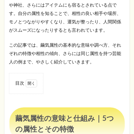
や神社、さらにはアイテムにも宿るとされている点で
す。自分の属性を知ることで、相性の良い相手や場所、
モノとつながりやすくなり、運気が整ったり、人間関係
がスムーズになったりするとも言われています。
この記事では、繭気属性の基本的な意味や調べ方、それ
ぞれの特徴や相性の傾向、さらには同じ属性を持つ芸能
人の例まで、やさしく紹介していきます。
目次
1
繭
気
属
性
繭気属性の意味と仕組み｜5つ
の
意
の属性とその特徴
味