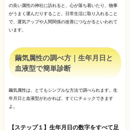
｜
の良い属性の神社に訪れると、心が落ち着いたり、物事
生
がうまく運んだりすること。日常生活に取り入れること
年
で、運気アップや人間関係の改善につながるといわれて
月
日
います。
と
血
液
型
で
繭気属性の調べ方｜生年月日と
簡
単
血液型で簡単診断
診
断
2.1
繭気属性は、とてもシンプルな方法で調べられます。生
【ス
年月日と血液型がわかれば、すぐにチェックできます
テッ
プ
よ。
１】
生年
月日
の数
【ステップ１】生年月日の数字をすべて足