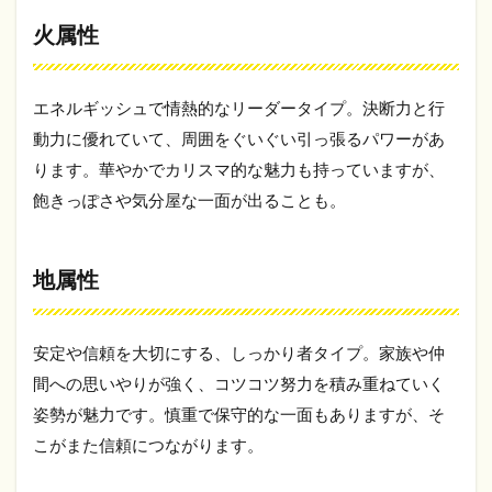
傾
火属性
向
と
魅
力
エネルギッシュで情熱的なリーダータイプ。決断力と行
6
動力に優れていて、周囲をぐいぐい引っ張るパワーがあ
ま
ります。華やかでカリスマ的な魅力も持っていますが、
と
飽きっぽさや気分屋な一面が出ることも。
め
地属性
安定や信頼を大切にする、しっかり者タイプ。家族や仲
間への思いやりが強く、コツコツ努力を積み重ねていく
姿勢が魅力です。慎重で保守的な一面もありますが、そ
こがまた信頼につながります。