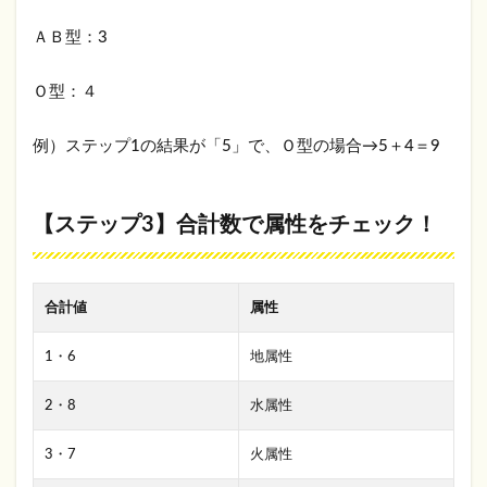
ェッ
ク！
ＡＢ型：3
3
各繭
Ｏ型：４
気属
性の
例）ステップ1の結果が「5」で、Ｏ型の場合→5＋4＝9
性格
と特
徴｜
風・
【ステップ3】合計数で属性をチェック！
空・
火・
地・
水の
合計値
属性
違い
3.1
1・6
地属性
風属
性
2・8
水属性
3.2
3・7
火属性
空属
性