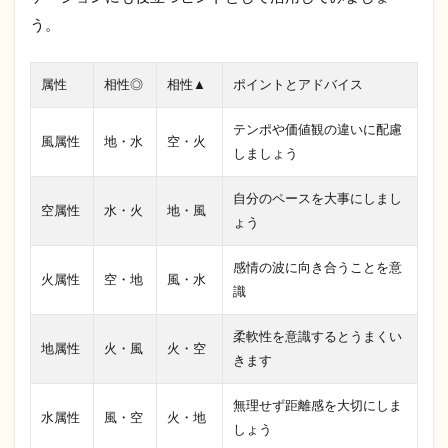
う。
属性
相性◎
相性▲
ポイントとアドバイス
テンポや価値観の違いに配慮
風属性
地・水
空・火
しましょう
自分のペースを大事にしまし
空属性
水・火
地・風
ょう
感情の波に向き合うことを意
火属性
空・地
風・水
識
柔軟性を意識するとうまくい
地属性
火・風
火・空
きます
無理せず距離感を大切にしま
水属性
風・空
火・地
しょう