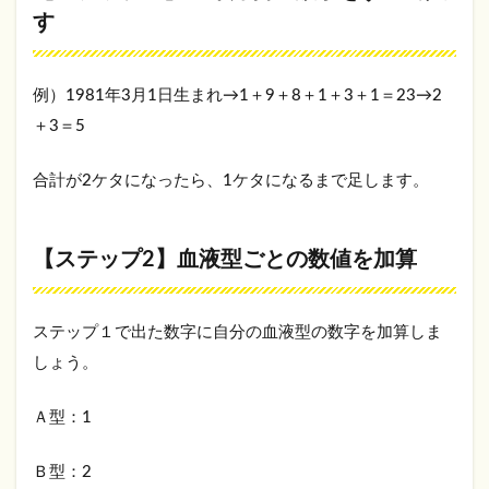
字を
す
すべ
て足
す
例）1981年3月1日生まれ→1＋9＋8＋1＋3＋1＝23→2
2.2
＋3＝5
【ス
テッ
プ2】
合計が2ケタになったら、1ケタになるまで足します。
血液
型ご
との
数値
【ステップ2】血液型ごとの数値を加算
を加
算
2.3
ステップ１で出た数字に自分の血液型の数字を加算しま
【ス
しょう。
テッ
プ3】
合計
Ａ型：1
数で
属性
Ｂ型：2
をチ