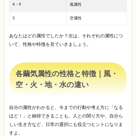
4・9
風属性
3.3
火属
5
空属性
性
3.4
あなたはどの属性でしたか？次は、それぞれの属性につ
地属
性
いて、性格や特徴を見ていきましょう。
3.5
水属
性
各繭気属性の性格と特徴｜風・
4
繭気
空・火・地・水の違い
属性
の相
性診
断｜
自分の属性がわかると、今までの行動や考え方に「なる
恋
ほど！」と納得できることも。人との関り方や、自分ら
愛・
人間
しい生き方など、日常の選択にも役立つヒントになりま
関係
すよ。
に活