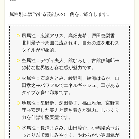
属性別に該当する芸能人の一例をご紹介します。
風属性：広瀬アリス、高畑充希、戸田恵梨香、
北川景子→周囲に流されず、自分の道を進むス
タイルが印象的。
空属性：デヴィ夫人、舘ひろし、古舘伊知郎→
独特な世界観と存在感が魅力です。
火属性：石原さとみ、綾野剛、綾瀬はるか、山
田孝之→パワフルでエネルギッシュ、華がある
タイプが多い印象です。
地属性：星野源、深田恭子、福山雅治、宮野真
守→安定した実力と落ち着きが魅力。じっくり
力を伸ばす堅実型です。
水属性：長澤まさみ、山田涼介、小嶋陽菜→お
っとり系で親しみやすく、やわらかい雰囲気が