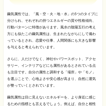
と
仕
組
繭気属性では、「風・空・火・地・水」の5つのタイプに
み
分けられ、それぞれの持つエネルギーの質や性格傾向、
｜5
つ
行動パターンに特徴があります。風水の陰陽五行の考え
の
方にも似たこの繭気属性は、生まれたながらにして備わ
属
性
っているとされ、恋愛や仕事、人間関係にも大きな影響
と
を与えると考えられています。
そ
の
特
さらに、人だけでなく、神社やパワースポット、アクセ
徴
サリー、インテリアなどにも属性があるとされている点
2
も注目です。自分の属性と調和する「場所」や「モノ」
繭
を選ぶことで、心地よさや安心感が高まり、自然に運気
気
属
が整っていくとされています。
性
の
調
繭気属性は目に見えないエネルギーを、より身近に感じ
べ
るための指標とも言えるでしょう。例えば、自分と相性
方