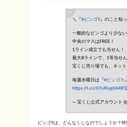
本
情
報
＼『
#ビンゴ5
』のこと知
1.1
ビン
一般的なビンゴより少ない
ゴ5の
中央のマスはFREE！
特徴
は？
1ライン成立でも当せん！
最大8ラインで、1等当せん
1.2
ビン
宝くじ売り場でも、ネット
ゴ5の
買い
毎週水曜日は『
#ビンゴ５
方
https://t.co/07uRiygXAR
#
は？
1.3
— 宝くじ公式アカウント (@tak
ビン
ゴ5の
当せ
ビンゴ5は、どんなくじなのでしょうか？
ん条