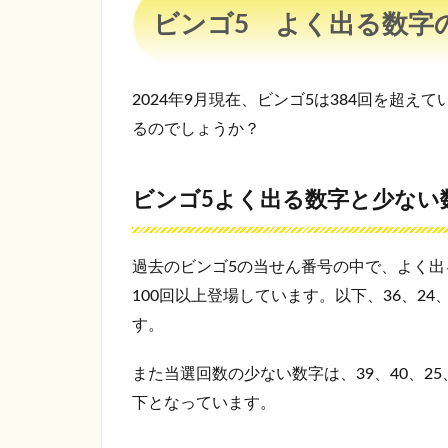
ビンゴ5 よく出る数字
数字を
選ぶ
2.2.4
2024年9月現在、ビンゴ5は384回を超
対角線
上の数
るのでしょうか？
字を足
して
「41」
ビンゴ5よく出る数字と少ない
になる
ように
選ぶ
過去のビンゴ5の当せん番号の中で、よく出
3
100回以上登場しています。以下、36、24
ビン
す。
ゴ
5
当た
また当選回数の少ない数字は、39、40、2
りや
下となっています。
すい
買い