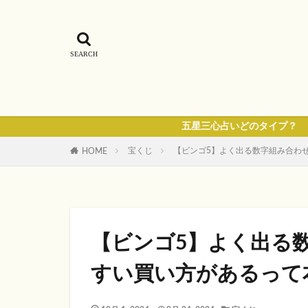
五星三心占いどのタイプ？
宝くじ
【ビンゴ5】よく出る数字組み合わ
HOME
【ビンゴ5】よく出る
すい買い方があるって