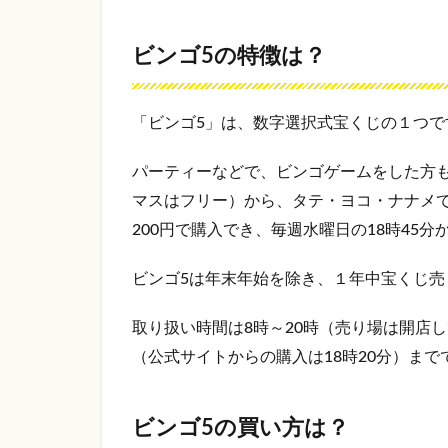
件と
当せ
ん金
ビンゴ5の特徴は？
は？
2
「ビンゴ5」は、数字選択式宝くじの１つで
ビン
ゴ
パーティーなどで、ビンゴゲームをした方
5
よく
マスはフリー）から、タテ・ヨコ・ナナメ
出る
200円で購入でき、毎週水曜日の18時45
数字
の組
み合
ビンゴ5は年末年始を除き、１年中宝くじ
わせ
は？
取り扱い時間は8時～20時（売り場は開店
2.1
（公式サイトからの購入は18時20分）まで
ビン
ゴ5よ
く出
ビンゴ5の買い方は？
る数