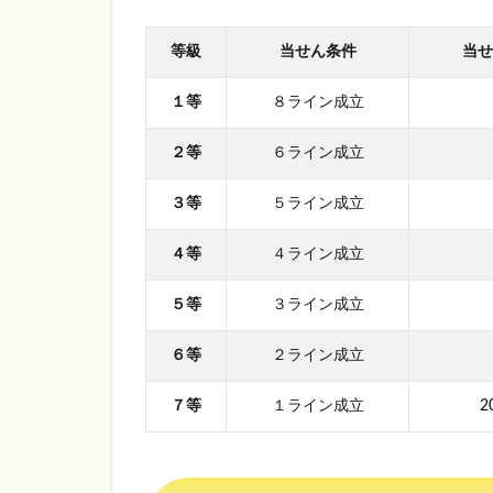
2.2.2
8つの
等級
当せん条件
当せ
マス目
の数字
１等
８ライン成立
を、奇
数と偶
数と交
２等
６ライン成立
互に選
ぶ
３等
５ライン成立
2.2.3
４等
４ライン成立
8つの
マスの
５等
３ライン成立
内、1
～2つ
ほど、
６等
２ライン成立
その前
のマス
７等
１ライン成立
2
で選ん
だ数字
に5を
足した