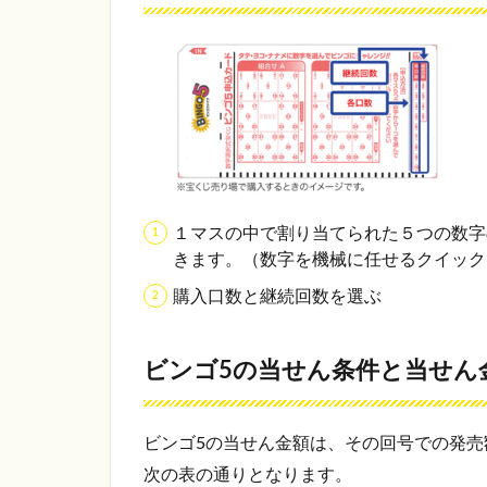
字と
少な
い数
字
2.2
ビ
ンゴ5
よく
出る
１マスの中で割り当てられた５つの数字
数字
きます。（数字を機械に任せるクイック
の組
み合
購入口数と継続回数を選ぶ
わせ
2.2.1
ビンゴ5の当せん条件と当せん
選んだ
数字の
合計が
162～
ビンゴ5の当せん金額は、その回号での発
166
次の表の通りとなります。