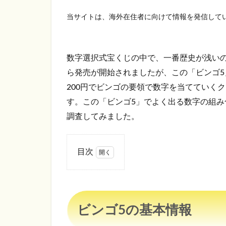
当サイトは、海外在住者に向けて情報を発信して
数字選択式宝くじの中で、一番歴史が浅いの
ら発売が開始されましたが、この「ビンゴ5
200円でビンゴの要領で数字を当てていく
す。この「ビンゴ5」でよく出る数字の組
調査してみました。
目次
1
ビ
ン
ゴ5
ビンゴ5の基本情報
の
基