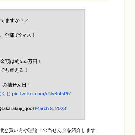
ってますか？／
、全部で9マス！
金額は約555万円！
でも買える！
』の抽せん日！
宝くじ
pic.twitter.com/cNyRul5Pi7
arakuji_qoo)
March 8, 2023
特徴と買い方や理論上の当せん金を紹介します！