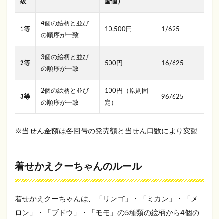
級
論値）
2.1
着せ
かえ
4個の絵柄と並び
1等
10,500円
1/625
クー
の順序が一致
ちゃ
んの
3個の絵柄と並び
買い
2等
500円
16/625
方
の順序が一致
は？
2個の絵柄と並び
100円（原則固
2.2
3等
96/625
の順序が一致
定）
着せ
かえ
クー
※当せん金額は各回号の発売額と当せん口数により変動
ちゃ
んが
当た
った
着せかえクーちゃんのルール
ら？
当せ
ん金
はど
着せかえクーちゃんは、「リンゴ」・「ミカン」・「メ
こで
ロン」・「ブドウ」・「モモ」の5種類の絵柄から4個の
受け