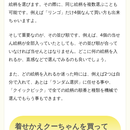
取
絵柄を選びます。その際に、同じ絵柄を複数選ぶことも
る？
可能です。例えば「リンゴ」だけ4個なんて買い方も出来
3
ちゃいますよ。
ま
と
そして重要なのが、その並び順です。例えば、4個の当せ
め
ん絵柄が全部入っていたとしても、その並び順が合って
いなければ当せんとはなりません。どこに何の絵柄を入
れるか、直感などで選んでみるのも良いでしょう。
また、どの絵柄を入れるか迷った時には、例えば2つは自
分で入れて、あとは「ランダム選択」に任せる事や、
「クイックピック」で全ての絵柄の順番と種類を機械で
選んでもらう事もできます。
着せかえクーちゃんを買って