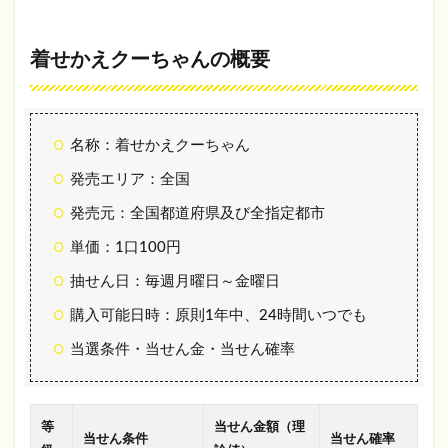
ちゃ
んの
概要
着せかえクーちゃんの概要
1.2
着せ
かえ
クー
名称：着せかえクーちゃん
ちゃ
んの
発売エリア：全国
ルー
ル
発売元：全国都道府県及び全指定都市
2
単価：1口100円
着せ
抽せん日：毎週月曜日～金曜日
かえ
クー
購入可能日時：原則1年中、24時間いつでも
ちゃ
んを
当選条件・当せん金・当せん確率
買っ
てみ
よ
う！
等
当せん金額（理
当せん条件
当せん確率