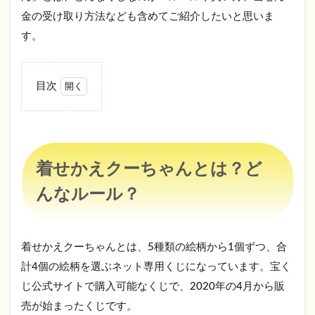
金の受け取り方法なども含めてご紹介したいと思いま
す。
目次
1
着せ
かえ
クー
ちゃ
着せかえクーちゃんとは？ど
んと
は？
んなルール？
どん
なル
ー
ル？
着せかえクーちゃんとは、5種類の絵柄から1個ずつ、合
1.1
計4個の絵柄を選ぶネット専用くじになっています。宝く
着せ
じ公式サイトで購入可能なくじで、2020年の4月から販
かえ
売が始まったくじです。
クー