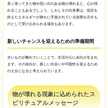
長く使ってきた物や思い出のある物が壊れると、心が揺
新し
いチ
れることもあるでしょう。しかしその出来事は、役目を
ャン
終えたエネルギーが静かに手放されている状態を示すも
スを
迎え
のとして受け止められる場合もあります。
るた
めの
準備
新しいチャンスを迎えるための準備期間
期間
3
物
古いものが離れていくことで、生活や心に余白が生まれ
が
壊
ます。その余白が、新しい出会いや可能性を迎えるため
れ
の土台になると考えられています。
る
現
象
に
込
物が壊れる現象に込められたス
め
ら
ピリチュアルメッセージ
れ