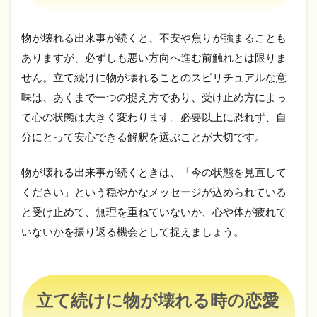
た
ス
ピ
物が壊れる出来事が続くと、不安や焦りが強まることも
リ
ありますが、必ずしも悪い方向へ進む前触れとは限りま
チ
ュ
せん。立て続けに物が壊れることのスピリチュアルな意
ア
味は、あくまで一つの捉え方であり、受け止め方によっ
ル
メ
て心の状態は大きく変わります。必要以上に恐れず、自
ッ
分にとって安心できる解釈を選ぶことが大切です。
セ
ー
ジ
物が壊れる出来事が続くときは、「今の状態を見直して
4
ください」という穏やかなメッセージが込められている
立
と受け止めて、無理を重ねていないか、心や体が疲れて
て
続
いないかを振り返る機会として捉えましょう。
け
に
物
が
立て続けに物が壊れる時の恋愛
壊
れ