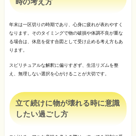
時の考え方
物
が
壊
れ
年末は一区切りの時期であり、心身に疲れが表れやすく
る
時
なります。そのタイミングで物の破損や体調不良が重な
に
る場合は、休息を促す合図として受け止める考え方もあ
意
識
ります。
し
た
スピリチュアルな解釈に偏りすぎず、生活リズムを整
い
過
え、無理しない選択を心がけることが大切です。
ご
し
方
9
立て続けに物が壊れる時に意識
ま
と
したい過ごし方
め