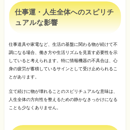
人生
全体
仕事運・人生全体へのスピリチ
への
スピ
ュアルな影響
リチ
ュア
ルな
影響
仕事道具や家電など、生活の基盤に関わる物が続けて不
6
調になる場合、働き方や生活リズムを見直す必要性を示
壊
れ
していると考えられます。特に情報機器の不具合は、心
た
身の疲労が蓄積しているサインとして受け止められるこ
物
とがあります。
別
に
見
立て続けに物が壊れることのスピリチュアルな意味は、
る
ス
人生全体の方向性を整えるための静かなきっかけになる
ピ
ことも少なくありません。
リ
チ
ュ
ア