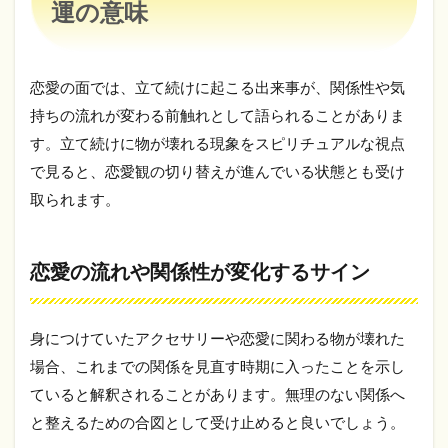
運の意味
る
時
の
恋
恋愛の面では、立て続けに起こる出来事が、関係性や気
愛
運
持ちの流れが変わる前触れとして語られることがありま
の
す。立て続けに物が壊れる現象をスピリチュアルな視点
意
味
で見ると、恋愛観の切り替えが進んでいる状態とも受け
4.1
取られます。
恋愛
の流
れや
恋愛の流れや関係性が変化するサイン
関係
性が
変化
する
身につけていたアクセサリーや恋愛に関わる物が壊れた
サイ
場合、これまでの関係を見直す時期に入ったことを示し
ン
ていると解釈されることがあります。無理のない関係へ
4.2
と整えるための合図として受け止めると良いでしょう。
復縁
や新