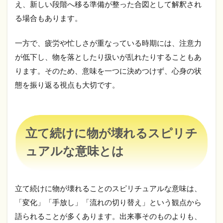
え、新しい段階へ移る準備が整った合図として解釈され
続
け
る場合もあります。
に
物
が
一方で、疲労や忙しさが重なっている時期には、注意力
壊
が低下し、物を落としたり扱いが乱れたりすることもあ
れ
る
ります。そのため、意味を一つに決めつけず、心身の状
ス
態を振り返る視点も大切です。
ピ
リ
チ
ュ
ア
立て続けに物が壊れるスピリチ
ル
な
ュアルな意味とは
意
味
と
は
立て続けに物が壊れることのスピリチュアルな意味は、
2.1
「変化」「手放し」「流れの切り替え」という観点から
人生
語られることが多くあります。出来事そのものよりも、
のス