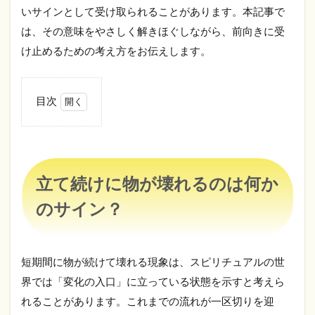
いサインとして受け取られることがあります。本記事で
は、その意味をやさしく解きほぐしながら、前向きに受
け止めるための考え方をお伝えします。
目次
1
立て
続け
に物
が壊
立て続けに物が壊れるのは何か
れる
のは
のサイン？
何か
のサ
イ
ン？
短期間に物が続けて壊れる現象は、スピリチュアルの世
2
界では「変化の入口」に立っている状態を示すと考えら
立
れることがあります。これまでの流れが一区切りを迎
て