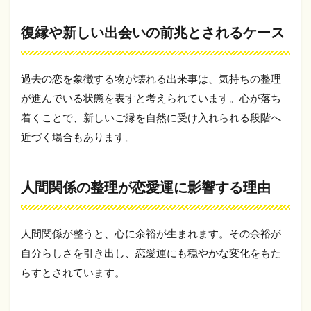
しい
出会
復縁や新しい出会いの前兆とされるケース
いの
前兆
とさ
れる
過去の恋を象徴する物が壊れる出来事は、気持ちの整理
ケー
が進んでいる状態を表すと考えられています。心が落ち
ス
着くことで、新しいご縁を自然に受け入れられる段階へ
4.3
近づく場合もあります。
人間
関係
の整
理が
人間関係の整理が恋愛運に影響する理由
恋愛
運に
影響
人間関係が整うと、心に余裕が生まれます。その余裕が
する
理由
自分らしさを引き出し、恋愛運にも穏やかな変化をもた
5
らすとされています。
仕事
運・