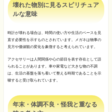
ル
壊れた物別に見るスピリチュア
な
意
ルな意味
味
7
年
時計が壊れる場合は、時間の使い方や生活のペースを見
末・
体調
直す必要性を示すものとされています。メガネは物事の
不
見方や価値観の変化を象徴すると考えられています。
良・
怪我
と重
アクセサリーは人間関係や心の節目を表す存在として語
なる
られることがあります。車や家電など大きな物の不調
時の
考え
は、生活の基盤を落ち着いて整える時期であることを示
方
唆すると受け取られています。
8
立
て
続
年末・体調不良・怪我と重なる
け
に