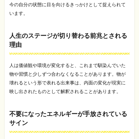
今の自分の状態に目を向けるきっかけとして捉えられて
テー
ジが
います。
切り
替わ
る前
兆と
人生のステージが切り替わる前兆とされる
され
理由
る理
由
2.2
人は価値観や環境が変化すると、これまで馴染んでいた
不要
物や習慣と少しずつ合わなくなることがあります。物が
にな
った
壊れるという形で表れる出来事は、内面の変化が現実に
エネ
映し出されたものとして解釈されることがあります。
ルギ
ーが
手放
され
不要になったエネルギーが手放されている
てい
るサ
サイン
イン
2.3