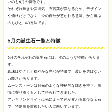
覧と
いのも6月の特徴です。
特徴
それぞれ輝きや雰囲気、石言葉が異なるため、デザイン
2
や価格だけでなく「今の自分が惹かれる意味」から選ぶ
真珠
のもひとつの方法です。
（パ
ー
ル）
と
6月の誕生石一覧と特徴
は？
日本
で愛
6月のそれぞれの誕生石には、次のような特徴がありま
され
てき
す。
た宝
真珠はやさしく穏やかな光沢が特徴で、装いを選ばない
石
万能さがあります。
2.1
ムーンストーンは月光のような神秘的な輝きを持ち、感
日本
と真
情に寄り添う石として語られてきました。
珠の
アレキサンドライトは光によって色が変わる希少な宝石
深い
関係
で、特別感を重視したい人に向いています。