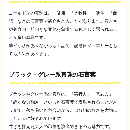
白蝶
真珠
ゴールド系の真珠は、「健康」「柔軟性」「誕生」「慈
5.3
悲」などの石言葉で紹介されることがあります。豊かさ
黒蝶
真珠
や包容力、前向きな変化を象徴する色として語られるこ
5.4
とが多い真珠です。
淡水
華やかさがありながらも上品で、記念日ジュエリーとし
真珠
ても人気があります。
6
真
珠
ブラック・グレー系真珠の石言葉
以
外
の6
月
ブラックやグレー系の真珠は、「実行力」「意志力」
の
「静かな力強さ」といった石言葉で表現されることがあ
誕
生
ります。落ち着いた色合いから、自分軸の強さを大切に
石
したい人に好まれています。
6.1
甘さを抑えた大人の印象を演出できるのも魅力です。