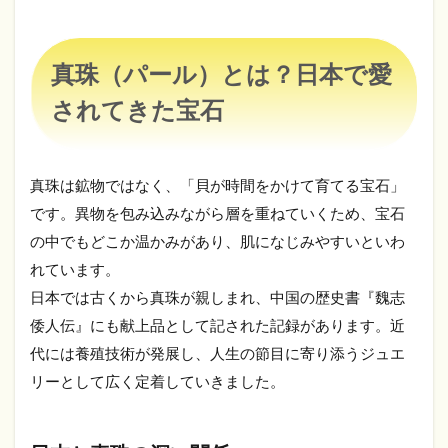
2.2
真珠
全体
に共
真珠（パール）とは？日本で愛
通す
る石
されてきた宝石
言葉
2.3
お守
真珠は鉱物ではなく、「貝が時間をかけて育てる宝石」
りと
です。異物を包み込みながら層を重ねていくため、宝石
して
語ら
の中でもどこか温かみがあり、肌になじみやすいといわ
れる
れています。
理由
日本では古くから真珠が親しまれ、中国の歴史書『魏志
3
倭人伝』にも献上品として記された記録があります。近
【色
別】
代には養殖技術が発展し、人生の節目に寄り添うジュエ
真珠
リーとして広く定着していきました。
の石
言葉
と意
味