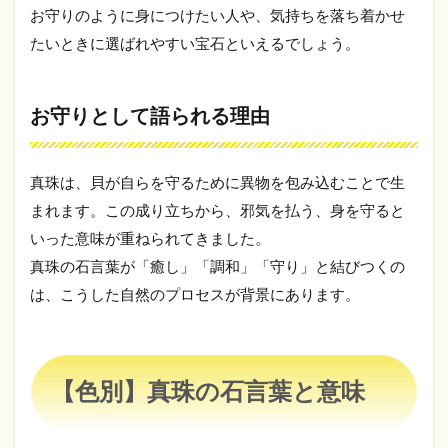
ッ
お守りのように身につけたい人や、気持ちを落ち着かせ
ク・
たいときに選ばれやすい宝石といえるでしょう。
グレ
ー系
真珠
の石
お守りとして語られる理由
言葉
4
真珠は、貝が自らを守るために異物を包み込むことで生
真珠
の石
まれます。この成り立ちから、邪気を払う、身を守ると
言葉
いった意味が重ねられてきました。
は怖
い？
真珠の石言葉が「癒し」「調和」「守り」と結びつくの
誤解
は、こうした自然のプロセスが背景にあります。
され
やす
い理
由
4.1
【色別】真珠の石言葉と意味
「涙」
「弔
事」と