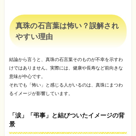
ムー
ンス
トー
ン
真珠の石言葉は怖い？誤解され
6.2
アレ
やすい理由
キサ
ンド
ライ
ト
結論から言うと、真珠の石言葉そのものが不幸を示すわ
7
けではありません。実際には、健康や長寿など前向きな
6月
意味が中心です。
の誕
それでも「怖い」と感じる人がいるのは、真珠にまつわ
生石
はど
るイメージが影響しています。
う選
ぶ？
8
「涙」「弔事」と結びついたイメージの背
ま
景
と
め