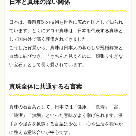
日本と真珠の深い関係
3.1
ホワ
イ
日本は、養殖真珠の技術を世界に広めた国として知られ
ト・
ています。とくにアコヤ真珠は、日本を代表する真珠と
ピン
ク系
して国内外で高く評価されてきました。
真珠
こうした背景から、真珠は日本人の暮らしや冠婚葬祭と
の石
言葉
自然に結びつき、「きちんと見えるのに、頑張りすぎな
い宝石」として長く愛されています。
3.2
ゴー
ル
ド・
真珠全体に共通する石言葉
イエ
ロー
系真
珠の
真珠の石言葉として、日本では「健康」「長寿」「富」
石言
「純潔」「無垢」といった意味がよく挙げられます。派
葉
手さや強さを象徴する言葉は少なく、心や生活を穏やか
3.3
に整える意味合いが中心です。
ブラ