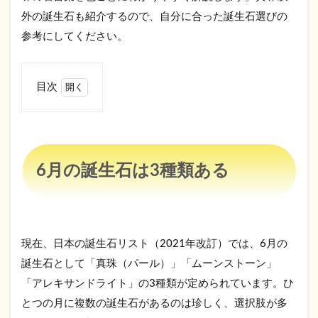
外の誕生石も紹介するので、自分に合った誕生石選びの
参考にしてください。
目次
1
6月
の
誕
生
6月の誕生石は3種類ある
石
は3
種
類
あ
る
現在、日本の誕生石リスト（2021年改訂）では、6月の
誕生石として「真珠（パール）」「ムーンストーン」
1.1
6月の
「アレキサンドライト」の3種類が定められています。ひ
誕生
とつの月に複数の誕生石があるのは珍しく、選択肢が多
石一