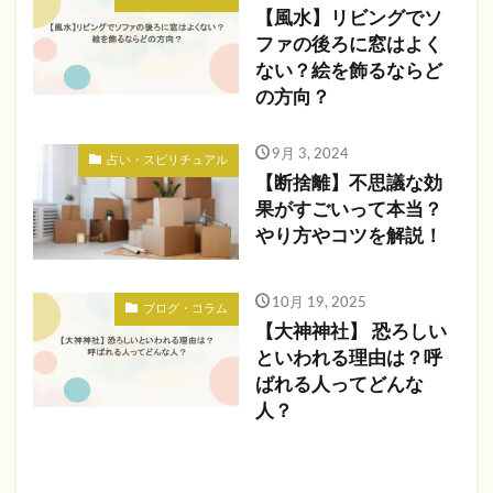
【風水】リビングでソ
ファの後ろに窓はよく
ない？絵を飾るならど
の方向？
9月 3, 2024
占い・スピリチュアル
【断捨離】不思議な効
果がすごいって本当？
やり方やコツを解説！
10月 19, 2025
ブログ・コラム
【大神神社】 恐ろしい
といわれる理由は？呼
ばれる人ってどんな
人？