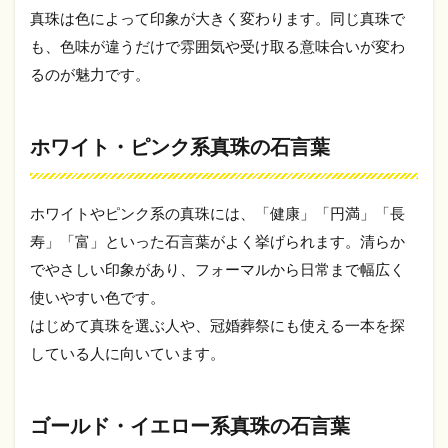
結びつ
真珠は色によって印象が大きく変わります。同じ真珠で
いたイ
も、色味が違うだけで雰囲気や受け取る意味合いが変わ
メージ
るのが魅力です。
の背景
5
真
ホワイト・ピンク系真珠の石言葉
珠
の
主
な
ホワイトやピンク系の真珠には、「健康」「円満」「長
種
寿」「富」といった石言葉がよく挙げられます。清らか
類
と
でやさしい印象があり、フォーマルから日常まで幅広く
特
使いやすい色です。
徴
はじめて真珠を選ぶ人や、冠婚葬祭にも使える一本を探
5.1
している人に向いています。
アコ
ヤ真
珠
ゴールド・イエロー系真珠の石言葉
5.2