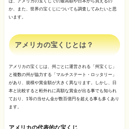
は、アメリカの宝くじでの最高額や日本から買えるの
か、また、世界の宝くじについても調査してみたいと思
1.1.1
アメリ
います。
カの代
表的な
宝くじ
1.1.1.1
アメリカの宝くじとは？
パワーボ
ールとは
1.1.1.2
アメリカの宝くじは、州ごとに運営される「州宝くじ」
メガ・ミ
と複数の州が協力する「マルチステート・ロッタリー」
リオンズ
とは
があり、規模や賞金額が大きく異なります。しかし、日
1.1.2
本と比較すると桁外れに高額な賞金が出る事でも知られ
アメリ
ており、1等の当せん金が数百億円を超える事も多くあり
カの宝
ます。
くじの
最高額
は？
アメリカの代表的な宝くじ
1.2