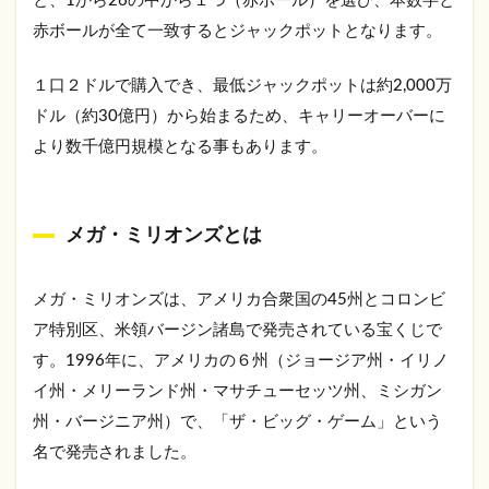
と、1から26の中から１つ（赤ボール）を選び、本数字と
入する
赤ボールが全て一致するとジャックポットとなります。
1.3
世界
の宝
１口２ドルで購入でき、最低ジャックポットは約2,000万
くじ
ドル（約30億円）から始まるため、キャリーオーバーに
には
どん
より数千億円規模となる事もあります。
なも
のが
あ
る？
メガ・ミリオンズとは
1.3.1
ヨーロ
メガ・ミリオンズは、アメリカ合衆国の45州とコロンビ
ッパの
ア特別区、米領バージン諸島で発売されている宝くじで
宝くじ
す。1996年に、アメリカの６州（ジョージア州・イリノ
1.3.1.1
ユーロミ
イ州・メリーランド州・マサチューセッツ州、ミシガン
リオンズ
州・バージニア州）で、「ザ・ビッグ・ゲーム」という
1.3.1.2
名で発売されました。
ユーロジ