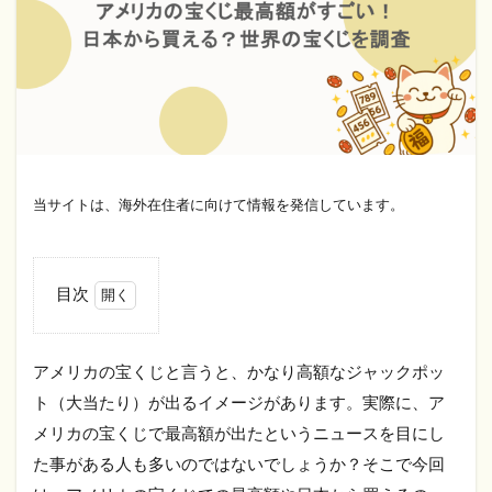
当サイトは、海外在住者に向けて情報を発信しています。
目次
1
1.1
アメリカの宝くじと言うと、かなり高額なジャックポッ
アメ
ト（大当たり）が出るイメージがあります。実際に、ア
リカ
の宝
メリカの宝くじで最高額が出たというニュースを目にし
くじ
た事がある人も多いのではないでしょうか？そこで今回
と
は？