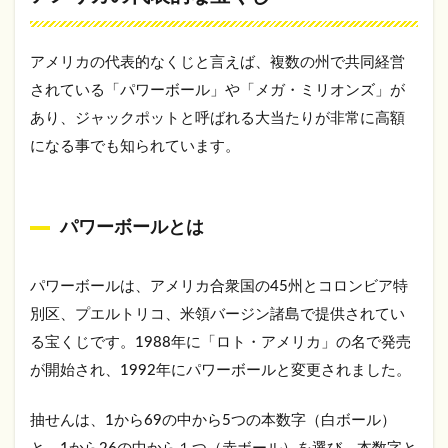
アメ
リカ
の宝
アメリカの代表的なくじと言えば、複数の州で共同経営
くじ
されている「パワーボール」や「メガ・ミリオンズ」が
は日
本か
あり、ジャックポットと呼ばれる大当たりが非常に高額
ら買
になる事でも知られています。
える
の？
1.2.1
アメリ
パワーボールとは
カに行
って購
入する
パワーボールは、アメリカ合衆国の45州とコロンビア特
別区、プエルトリコ、米領バージン諸島で提供されてい
1.2.2
ロトブ
る宝くじです。1988年に「ロト・アメリカ」の名で発売
ックメ
が開始され、1992年にパワーボールと変更されました。
ーカー
からオ
ンライ
抽せんは、1から69の中から5つの本数字（白ボール）
ンで購