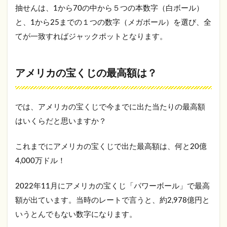
ャックポ
抽せんは、1から70の中から５つの本数字（白ボール）
ット
と、1から25までの１つの数字（メガボール）を選び、全
1.3.2
てが一致すればジャックポットとなります。
オース
トラリ
アの宝
くじ
アメリカの宝くじの最高額は？
1.3.3
アジア
の宝く
では、アメリカの宝くじで今までに出た当たりの最高額
じ
はいくらだと思いますか？
1.4
まと
これまでにアメリカの宝くじで出た最高額は、何と20億
め
4,000万ドル！
2022年11月にアメリカの宝くじ「パワーボール」で最高
額が出ています。当時のレートで言うと、約2,978億円と
いうとんでもない数字になります。