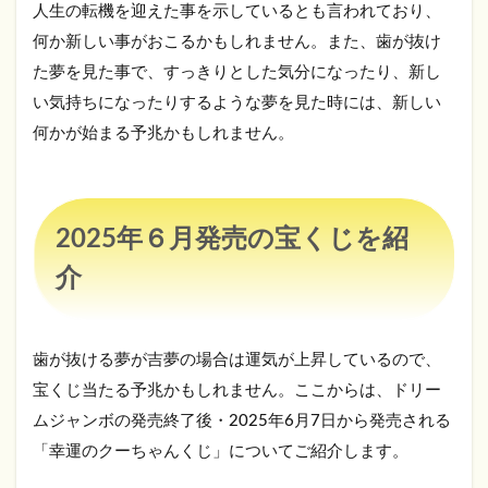
人生の転機を迎えた事を示しているとも言われており、
金
何か新しい事がおこるかもしれません。また、歯が抜け
2.3
た夢を見た事で、すっきりとした気分になったり、新し
第
2686
い気持ちになったりするような夢を見た時には、新しい
回関
何かが始まる予兆かもしれません。
東・
中
部・
東北
自治
2025年６月発売の宝くじを紹
宝く
じ
介
幸運
のク
ーち
ゃん
歯が抜ける夢が吉夢の場合は運気が上昇しているので、
くじ
の当
宝くじ当たる予兆かもしれません。ここからは、ドリー
せん
ムジャンボの発売終了後・2025年6月7日から発売される
金
「幸運のクーちゃんくじ」についてご紹介します。
2.4
第