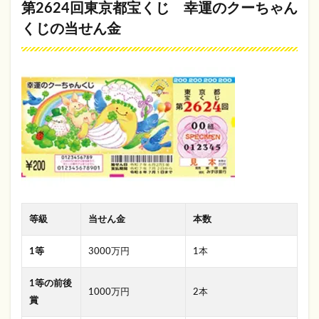
と
第2624回東京都宝くじ 幸運のクーちゃん
め
くじの当せん金
等級
当せん金
本数
1等
3000万円
1本
1等の前後
1000万円
2本
賞