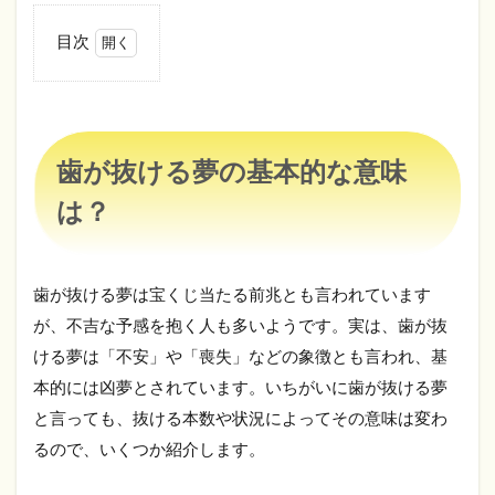
目次
1
歯が
抜け
る夢
の基
歯が抜ける夢の基本的な意味
本的
な意
は？
味
は？
1.1
歯が抜ける夢は宝くじ当たる前兆とも言われています
歯が
大量
が、不吉な予感を抱く人も多いようです。実は、歯が抜
に抜
ける夢は「不安」や「喪失」などの象徴とも言われ、基
ける
本的には凶夢とされています。いちがいに歯が抜ける夢
夢
と言っても、抜ける本数や状況によってその意味は変わ
1.2
前歯
るので、いくつか紹介します。
や奥
歯が