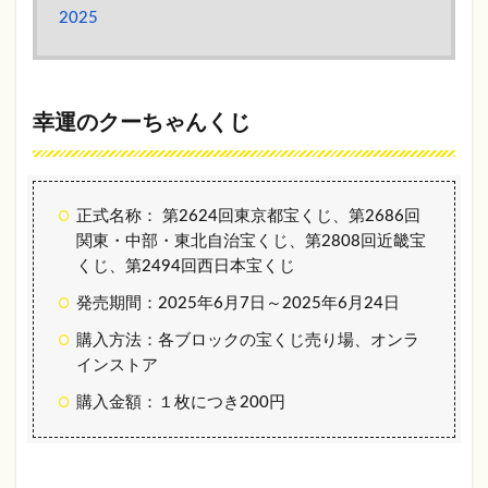
ーち
2025
ゃん
くじ
の当
せん
金
幸運のクーちゃんくじ
2.6
幸運
のク
ーち
正式名称： 第2624回東京都宝くじ、第2686回
ゃん
関東・中部・東北自治宝くじ、第2808回近畿宝
くじ
くじ、第2494回西日本宝くじ
の特
徴と
発売期間：2025年6月7日～2025年6月24日
抽せ
ん日
購入方法：各ブロックの宝くじ売り場、オンラ
インストア
2.6.1
抽せん
購入金額：１枚につき200円
会場
3
ま