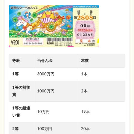
等級
当せん金
本数
1等
3000万円
1本
1等の前後
1000万円
2本
賞
1等の組違
10万円
19本
い賞
2等
100万円
20本