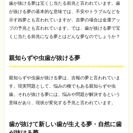
夢
歯が抜ける夢は宝くじ当たる前兆と言われています。歯
1.7
が抜ける夢の基本的な意味では、不安やトラブルなどを
歯が
示す凶夢とも言われていますが、吉夢の場合は金運アッ
全部
プの予兆とも言われています。では、歯が抜ける夢で宝
抜け
る
くじ当たる前兆になる夢とはどんな夢なのでしょうか？
夢・
歯が
抜け
てス
親知らずや虫歯が抜ける夢
ッキ
リし
た気
親知らずや虫歯が抜ける夢は、吉報の夢と言われていま
分に
なる
す。現実問題として、悩みの種でもある親知らずや虫
夢
歯。それが抜ける夢には、悩みや問題が解決するという
2
意味があり、現状が変化する予兆と言われています。
2025
年６
月発
歯が抜けて新しい歯が生える夢・自然に歯
売の
宝く
が抜ける夢