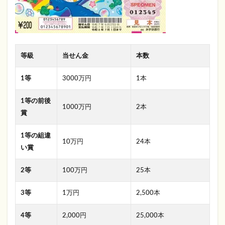
等級
当せん金
本数
1等
3000万円
1本
1等の前後
1000万円
2本
賞
1等の組違
10万円
24本
い賞
2等
100万円
25本
3等
1万円
2,500本
4等
2,000円
25,000本