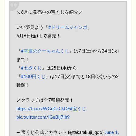
2808
回近
＼6月に発売中の宝くじを紹介／
畿宝
く
いい夢見よう「
#ドリームジャンボ
」
じ
幸運
6月6日(金)まで発売！
のク
ーち
『
ゃん
#幸運のクーちゃんくじ
』は7日(土)から24日(火)
くじ
まで！
の当
『
#七夕くじ
』は25日(水)から
せん
金
『
#100円くじ
』は17日(火)までと18日(水)からの2
2.5
種類！
第
2494
スクラッチは全7種類発売！
回西
日本
https://t.co/zWGqCcCkDF
#宝くじ
宝く
pic.twitter.com/lGeBlj7lh9
じ
幸運
のク
— 宝くじ公式アカウント (@takarakuji_qoo)
June 1,