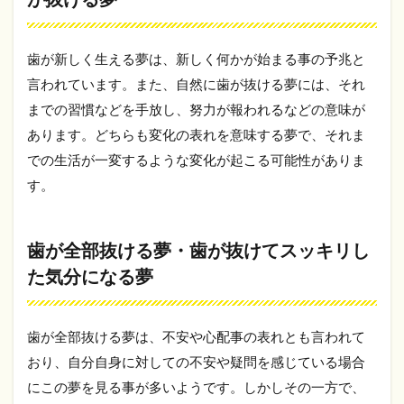
じを
紹介
2.1
歯が新しく生える夢は、新しく何かが始まる事の予兆と
幸運
言われています。また、自然に歯が抜ける夢には、それ
のク
ーち
までの習慣などを手放し、努力が報われるなどの意味が
ゃん
あります。どちらも変化の表れを意味する夢で、それま
くじ
での生活が一変するような変化が起こる可能性がありま
2.2
す。
第
2624
回東
京都
歯が全部抜ける夢・歯が抜けてスッキリし
宝く
た気分になる夢
じ
幸運
のク
ーち
歯が全部抜ける夢は、不安や心配事の表れとも言われて
ゃん
おり、自分自身に対しての不安や疑問を感じている場合
くじ
の当
にこの夢を見る事が多いようです。しかしその一方で、
せん