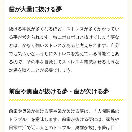
抜け
歯が大量に抜ける夢
る
夢・
歯が
欠け
抜ける本数が多くなるほど、ストレスが多くかかってい
る夢
る事が考えられます。特にボロボロと抜けてしまう夢な
1.3
どは、かなり強いストレスがあると考えられます。自分
歯が
でも気づかないうちにストレスを抱えている可能性もあ
抜け
る夢
るので、その事を自覚してストレスを軽減させるような
を何
対処を取ることが必要でしょう。
度も
見る
1.4
前歯や奥歯が抜ける夢・歯が欠ける夢
歯が
抜け
る夢
は宝
前歯や奥歯が抜ける夢や歯が欠ける夢は、「人間関係の
くじ
トラブル」を意味します。前歯が抜ける夢には、家族や
当た
るっ
日常生活で近い人とのトラブル、奥歯が抜ける夢は目上
て本