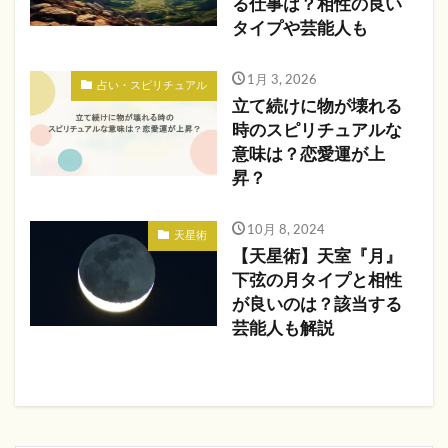
る仕事は？相性の良い
タイプや芸能人も
1月 3, 2026
占い・スピリチュアル
立て続けに物が壊れる
時のスピリチュアルな
意味は？恋愛運が上
昇？
10月 8, 2024
天星術
【天星術】天室『月』
下弦の月タイプと相性
が良いのは？該当する
芸能人も解説