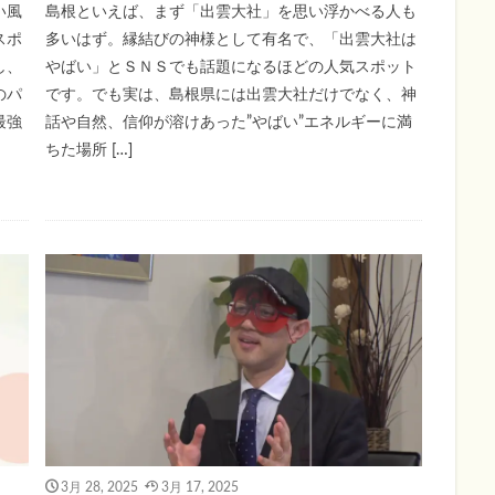
い風
島根といえば、まず「出雲大社」を思い浮かべる人も
スポ
多いはず。縁結びの神様として有名で、「出雲大社は
し、
やばい」とＳＮＳでも話題になるほどの人気スポット
のパ
です。でも実は、島根県には出雲大社だけでなく、神
最強
話や自然、信仰が溶けあった”やばい”エネルギーに満
ちた場所 […]
3月 28, 2025
3月 17, 2025