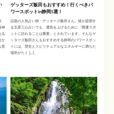
い
ゲッターズ飯田もおすすめ！行くべきパ
ワースポットin静岡5選！
宮
話題の人気占い師・ゲッターズ飯田さん。彼が提唱す
薙神
る五星三心占いでも、運気を上げるために「開運スポ
ある
ットに訪れることは重要」とされています。そんなゲ
行か
ッターズ飯田さんもおすすめする静岡のパワースポッ
な意
トには、歴史とスピリチュアルなエネルギーに満ちた
場所がたく […]