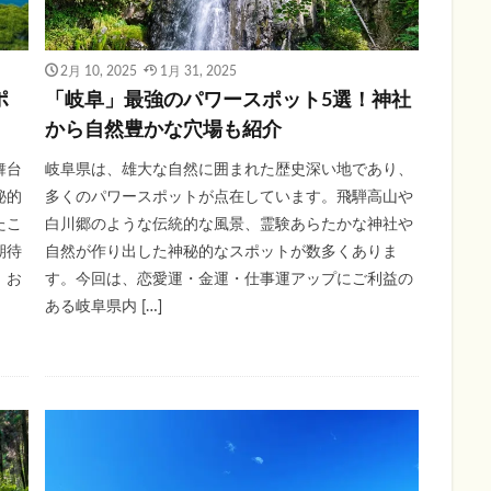
2月 10, 2025
1月 31, 2025
ポ
「岐阜」最強のパワースポット5選！神社
から自然豊かな穴場も紹介
舞台
岐阜県は、雄大な自然に囲まれた歴史深い地であり、
秘的
多くのパワースポットが点在しています。飛騨高山や
たこ
白川郷のような伝統的な風景、霊験あらたかな神社や
期待
自然が作り出した神秘的なスポットが数多くありま
、お
す。今回は、恋愛運・金運・仕事運アップにご利益の
ある岐阜県内 […]